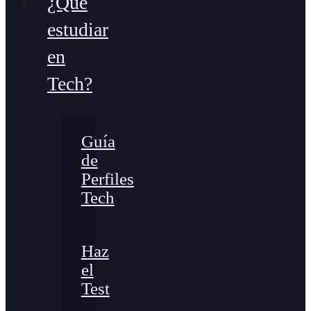
¿Qué
estudiar
en
Tech?
Guía
de
Perfiles
Tech
Haz
el
Test