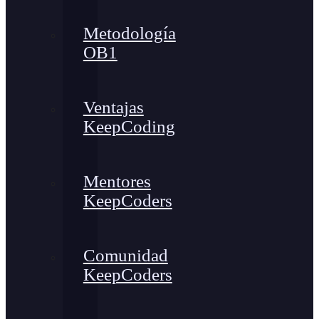
Metodología
OB1
Ventajas
KeepCoding
Mentores
KeepCoders
Comunidad
KeepCoders