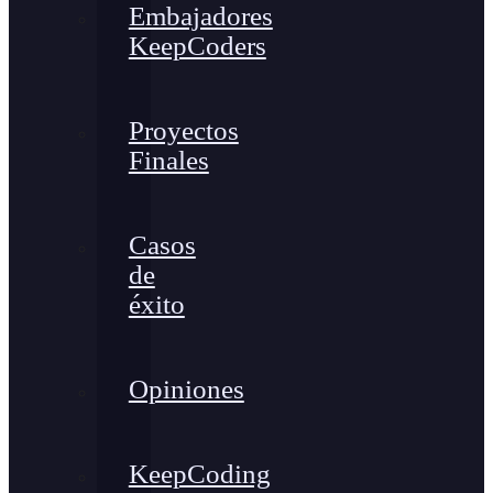
Embajadores
KeepCoders
Proyectos
Finales
Casos
de
éxito
Opiniones
KeepCoding