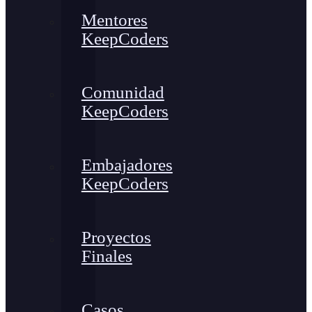
Mentores
KeepCoders
Comunidad
KeepCoders
Embajadores
KeepCoders
Proyectos
Finales
Casos