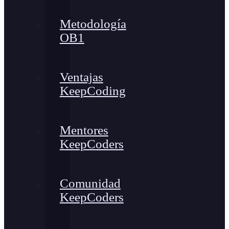
Metodología
OB1
Ventajas
KeepCoding
Mentores
KeepCoders
Comunidad
KeepCoders