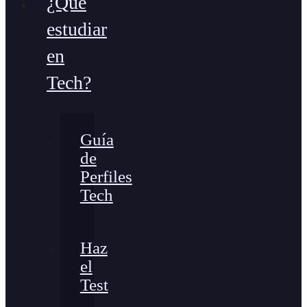
¿Qué
estudiar
en
Tech?
Guía
de
Perfiles
Tech
Haz
el
Test