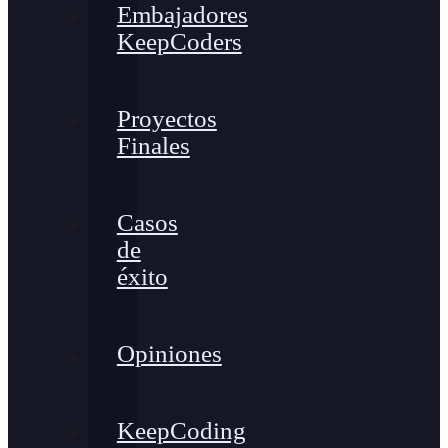
Embajadores
KeepCoders
Proyectos
Finales
Casos
de
éxito
Opiniones
KeepCoding