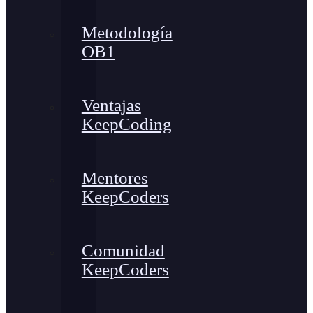
Metodología
OB1
Ventajas
KeepCoding
Mentores
KeepCoders
Comunidad
KeepCoders