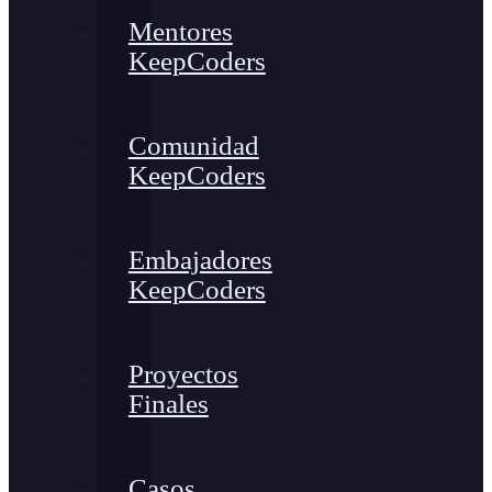
Mentores
KeepCoders
Comunidad
KeepCoders
Embajadores
KeepCoders
Proyectos
Finales
Casos