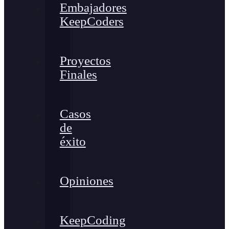
Embajadores
KeepCoders
Proyectos
Finales
Casos
de
éxito
Opiniones
KeepCoding