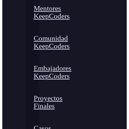
Mentores
KeepCoders
Comunidad
KeepCoders
Embajadores
KeepCoders
Proyectos
Finales
Casos