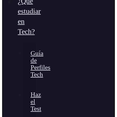
¿Qué
estudiar
en
Tech?
Guía
de
Perfiles
Tech
Haz
el
Test