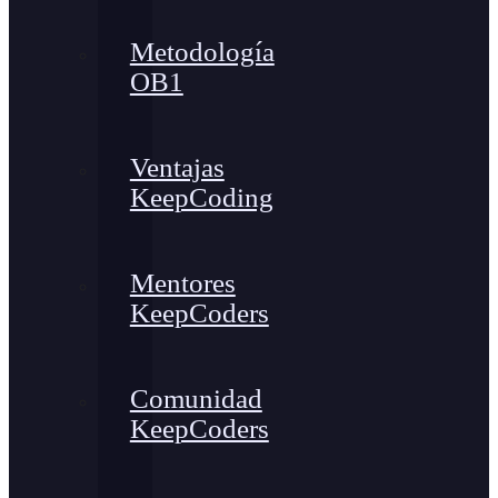
Metodología
OB1
Ventajas
KeepCoding
Mentores
KeepCoders
Comunidad
KeepCoders