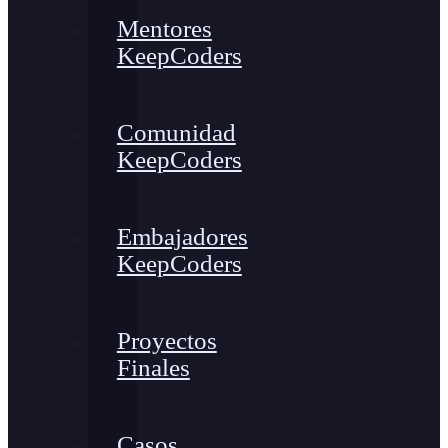
Mentores
KeepCoders
Comunidad
KeepCoders
Embajadores
KeepCoders
Proyectos
Finales
Casos