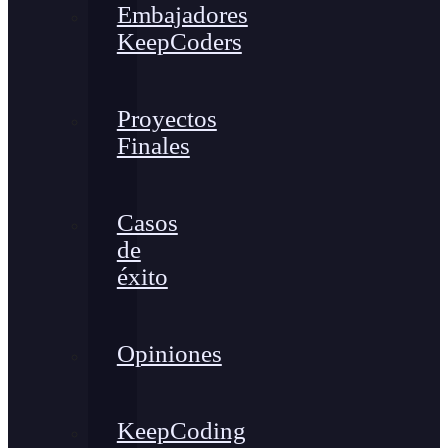
Embajadores
KeepCoders
Proyectos
Finales
Casos
de
éxito
Opiniones
KeepCoding