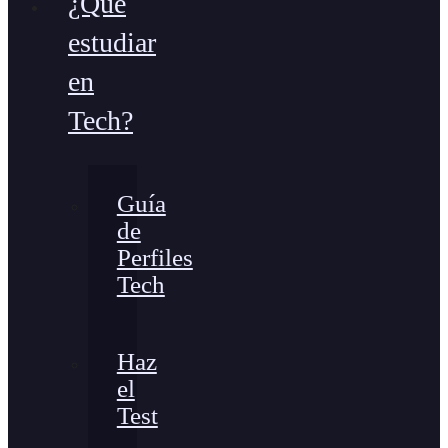
¿Qué
estudiar
en
Tech?
Guía
de
Perfiles
Tech
Haz
el
Test