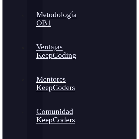
Metodología
OB1
Ventajas
KeepCoding
Mentores
KeepCoders
Comunidad
KeepCoders