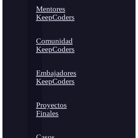
Mentores
KeepCoders
Comunidad
KeepCoders
Embajadores
KeepCoders
Proyectos
Finales
Casos