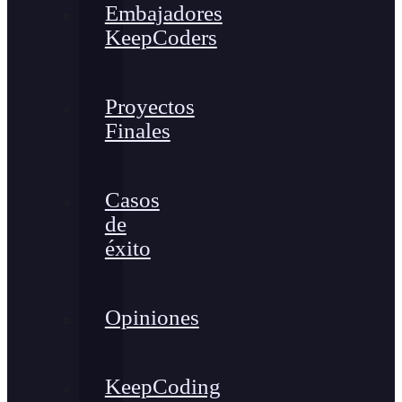
Embajadores
KeepCoders
Proyectos
Finales
Casos
de
éxito
Opiniones
KeepCoding