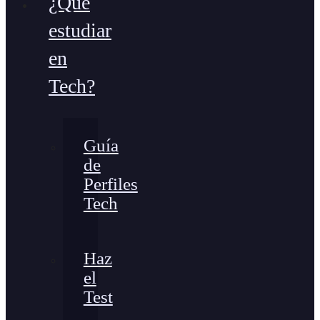
¿Qué
estudiar
en
Tech?
Guía
de
Perfiles
Tech
Haz
el
Test