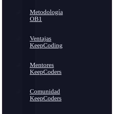
Metodología
OB1
Ventajas
KeepCoding
Mentores
KeepCoders
Comunidad
KeepCoders