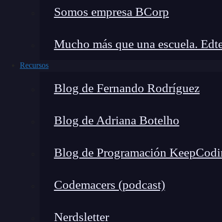
Somos empresa BCorp
👉 Prueba gratis el Bootcam
Mucho más que una escuela. Edte
El
malware
cifra todos los ficheros del sistema 
Recursos
de videojuegos como World of Warcraft
) y 
Blog de Fernando Rodríguez
carpeta del ordenador. El virus también modific
pantalla con botones para realizar el pago.
Blog de Adriana Botelho
Dicha pantalla avisa a la víctima de que sus ar
RSA
de 2048 bits (
lo cual era falso, según tod
Blog de Programación KeepCodi
estadounidenses en bitcoins para desencriptarlo
Codemacers (podcast)
Finalmente,
en mayo de 2016, los desarrolla
para desencriptar todos los archivos cifrado
Nerdsletter
dejó de ser peligroso para los usuarios. Sin em