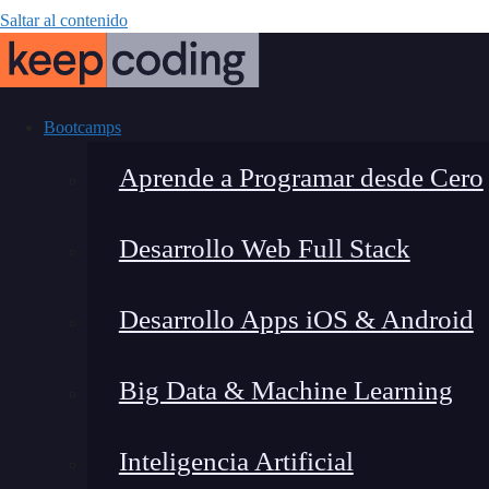
Saltar al contenido
Bootcamps
Aprende a Programar desde Cero
Desarrollo Web Full Stack
¿Qué es el 
Desarrollo Apps iOS & Android
Big Data & Machine Learning
Inteligencia Artificial
Montana Martín López
|
Última