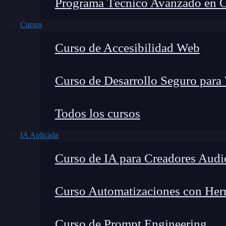
Programa Técnico Avanzado en Cib
Cursos
Curso de Accesibilidad Web
Curso de Desarrollo Seguro para
Montana Martín López
Todos los cursos
Especialista en tecnología y formación digital, con 
IA Aplicada
tecnológico. Mi trabajo se centra en entender cóm
mercado y cómo se produce la transición real hacia
Curso de IA para Creadores Audi
Curso Automatizaciones con Herra
¿Sabes qué es el
ransomware
TeslaCrypt
, cóm
Curso de Prompt Engineering