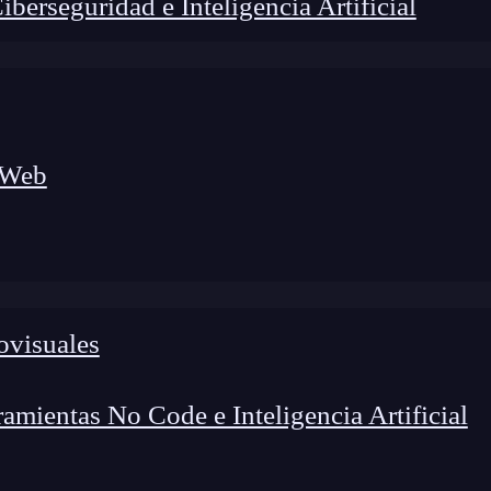
erseguridad e Inteligencia Artificial
 Web
foco en el desarrollo de talento y el análisis del sector
o evolucionan las tecnologías, qué competencias demanda el
 el entorno tech.
ovisuales
mientas No Code e Inteligencia Artificial
o se propagó y cuál fue el final de su historia? Los