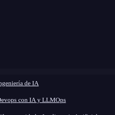
e
»
Blog
»
¿Qué es el ransomware TeslaCrypt?
geniería de IA
Devops con IA y LLMOps