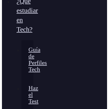
¿Qué
estudiar
en
Tech?
Guía
de
Perfiles
Tech
Haz
el
Test