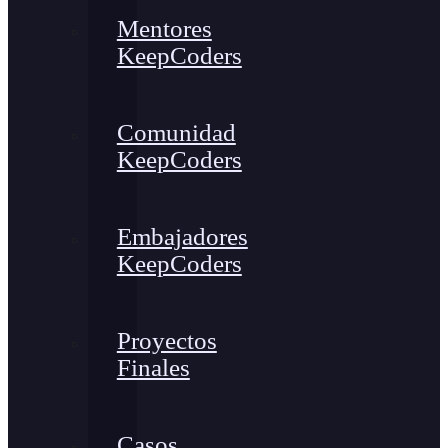
Mentores
KeepCoders
Comunidad
KeepCoders
Embajadores
KeepCoders
Proyectos
Finales
Casos