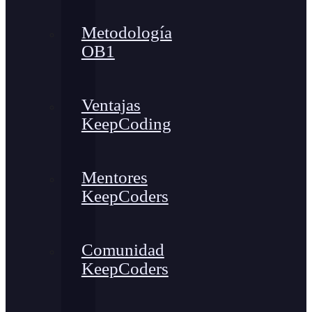
Metodología
OB1
Ventajas
KeepCoding
Mentores
KeepCoders
Comunidad
KeepCoders