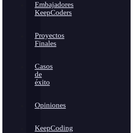
Embajadores
KeepCoders
Proyectos
Finales
Casos
de
éxito
Opiniones
KeepCoding