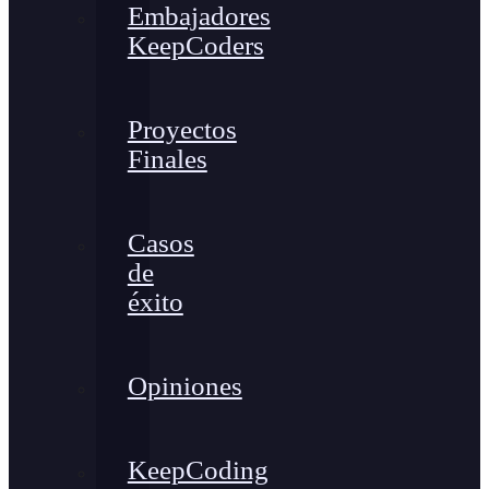
Embajadores
KeepCoders
Proyectos
Finales
Casos
de
éxito
Opiniones
KeepCoding