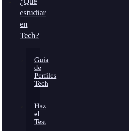
¿Qué
estudiar
en
Tech?
Guía
de
Perfiles
Tech
Haz
el
Test