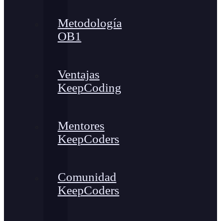
Metodología
OB1
Ventajas
KeepCoding
Mentores
KeepCoders
Comunidad
KeepCoders