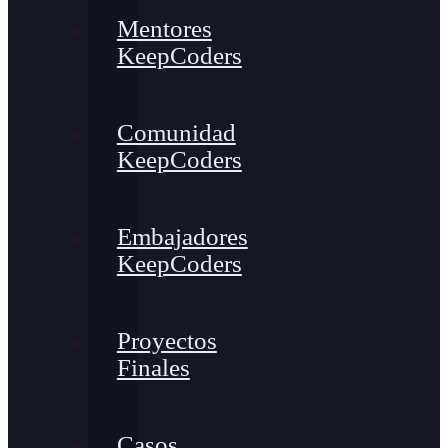
Mentores
KeepCoders
Comunidad
KeepCoders
Embajadores
KeepCoders
Proyectos
Finales
Casos