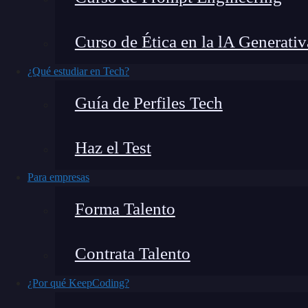
no puedes perderte qué es Emotet. Algunas vías 
además, derivan en consecuencias diferentes pa
Curso de Ética en la lA Generativ
de ataque
son los
archivos de Office infectad
¿Qué estudiar en Tech?
virus más avanzados.
Guía de Perfiles Tech
En este post, hablaremos sobre un virus troyan
A continuación, te explicaremos
qué es Emote
Haz el Test
un ordenador.
Para empresas
¿Qué encontrarás en este post?
Forma Talento
Contrata Talento
¿Qué es Emotet?
¿Por qué KeepCoding?
Consecuencias de Emotet