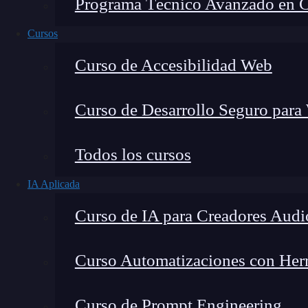
Programa Técnico Avanzado en Cib
Cursos
Curso de Accesibilidad Web
Curso de Desarrollo Seguro para
Montana Martín López
Todos los cursos
Especialista en tecnología y formación digital, con 
IA Aplicada
tecnológico. Mi trabajo se centra en entender cóm
mercado y cómo se produce la transición real hacia
Curso de IA para Creadores Audi
Curso Automatizaciones con Herra
Existen distintos tipos de
malware
con diferent
Curso de Prompt Engineering