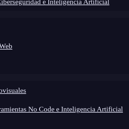
erseguridad e Inteligencia Artificial
 Web
foco en el desarrollo de talento y el análisis del sector
o evolucionan las tecnologías, qué competencias demanda el
 el entorno tech.
ovisuales
mientas No Code e Inteligencia Artificial
es niveles de complejidad y, para conocerlos todos,