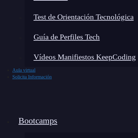
NetPass
Test de Orientación Tecnológica
Guía de Perfiles Tech
🔴 ¿Quieres entrar de l
Vídeos Manifiestos KeepCoding
Descubre el Ciberseguridad Full Stac
completa del mercado y
Aula virtual
Solicita Información
👉 Prueba gratis el Bootcam
NetPass
es otro
keylogger
que emplea Emotet.
usuarios
de un ordenador y permite hacer una
Bootcamps
lo complejo, peligroso y avanzado que podría s