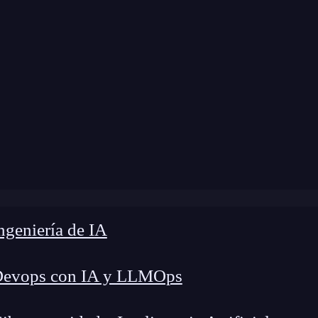
Home
»
Blog
»
¿Qué es Emotet?
geniería de IA
Devops con IA y LLMOps