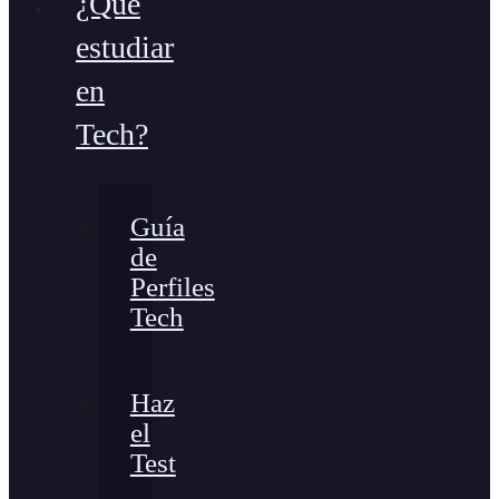
¿Qué
estudiar
en
Tech?
Guía
de
Perfiles
Tech
Haz
el
Test