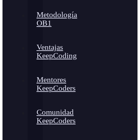
Metodología
OB1
Ventajas
KeepCoding
Mentores
KeepCoders
Comunidad
KeepCoders