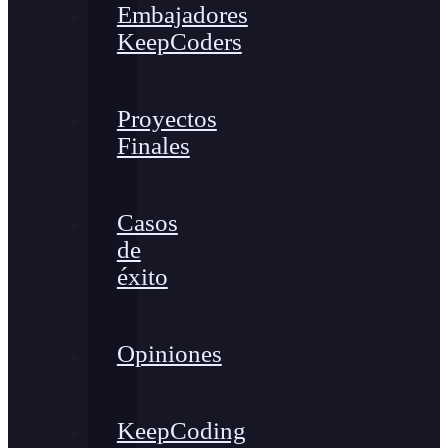
Embajadores
KeepCoders
Proyectos
Finales
Casos
de
éxito
Opiniones
KeepCoding