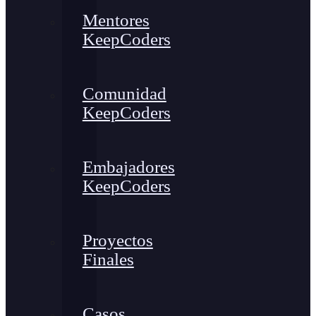
Mentores
KeepCoders
Comunidad
KeepCoders
Embajadores
KeepCoders
Proyectos
Finales
Casos