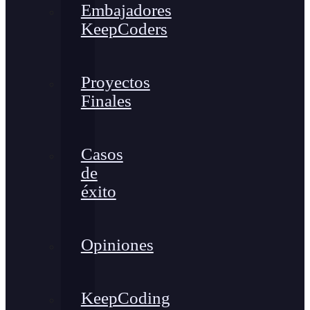
Embajadores
KeepCoders
Proyectos
Finales
Casos
de
éxito
Opiniones
KeepCoding