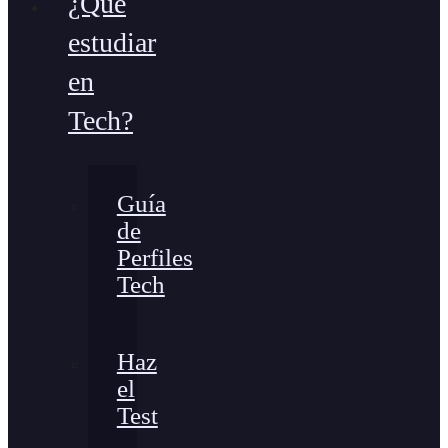
¿Qué
estudiar
en
Tech?
Guía
de
Perfiles
Tech
Haz
el
Test