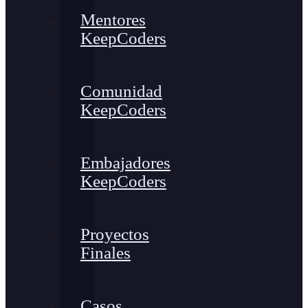
Mentores
KeepCoders
Comunidad
KeepCoders
Embajadores
KeepCoders
Proyectos
Finales
Casos