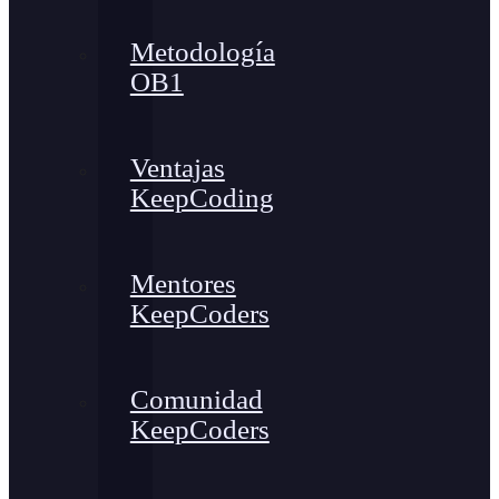
Metodología
OB1
Ventajas
KeepCoding
Mentores
KeepCoders
Comunidad
KeepCoders