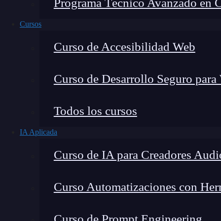
Programa Técnico Avanzado en Cib
Cursos
Curso de Accesibilidad Web
Curso de Desarrollo Seguro para
Lucia Gómez Salgado
Todos los cursos
Contribuyo a acercar la realidad del sector tecno
IA Aplicada
visión de mercado y experiencia directa en proces
Curso de IA para Creadores Audi
Curso Automatizaciones con Herra
¿Ya sabes qué es HSplitView en
SwiftUI
?
Si 
Curso de Prompt Engineering