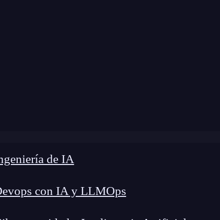
me
»
Blog
»
¿Qué es HSplitView en SwiftUI?
geniería de IA
Devops con IA y LLMOps