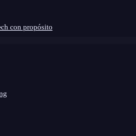
necesario para convertirte en un verdadero experto
 y descubre cómo impulsar tu carrera!
ch con propósito
ng