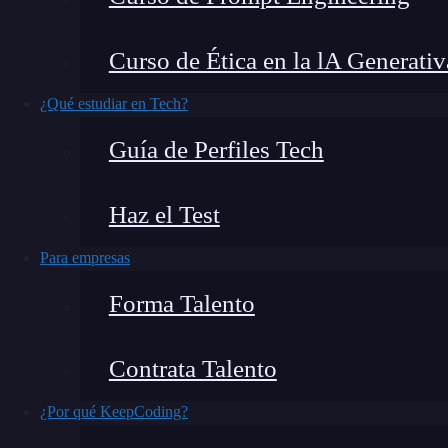
móviles
, es probable que hayas trabajado o con
cabo sus funciones a partir de opciones como
H
Curso de Ética en la lA Generativ
mantener el orden de elementos secundarios del
¿Qué estudiar en Tech?
Guía de Perfiles Tech
🔴 ¿Quieres entrar de l
Haz el Test
Descubre el Desarrollo de Apps Móviles F
más completa del mercado
Para empresas
👉 Prueba gratis el Bootcamp en D
Forma Talento
De modo que, si te interesa conocer más al res
Contrata Talento
características y propiedades de mayor valor,
qu
¿Por qué KeepCoding?
relacionado con HSplitView en
SwiftUI
.