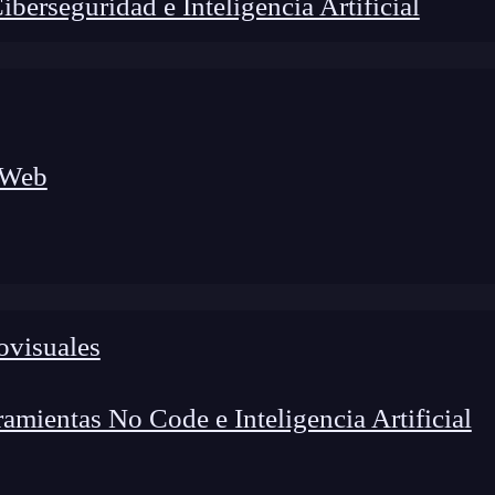
erseguridad e Inteligencia Artificial
 Web
lógico a nuevos profesionales, combinando conocimiento práctico,
os de transformación profesional.
ovisuales
mientas No Code e Inteligencia Artificial
perteneces al sector del
desarrollo de aplicaciones