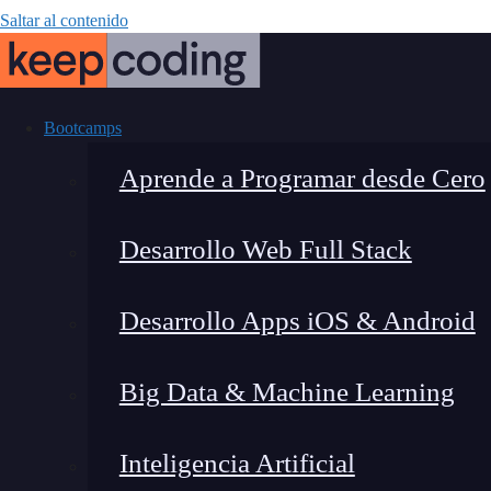
Saltar al contenido
Bootcamps
Aprende a Programar desde Cero
Desarrollo Web Full Stack
¿Qué es H
Desarrollo Apps iOS & Android
Big Data & Machine Learning
Inteligencia Artificial
Lucia Gómez Salgado
|
Última