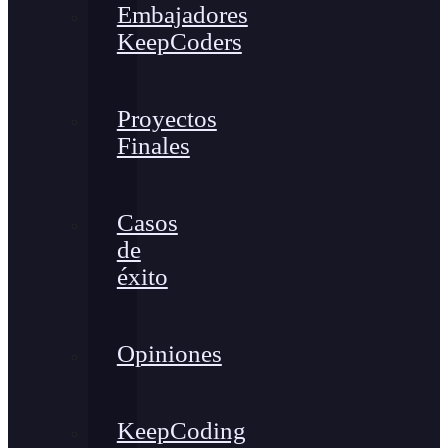
Embajadores
KeepCoders
Proyectos
Finales
Casos
de
éxito
Opiniones
KeepCoding