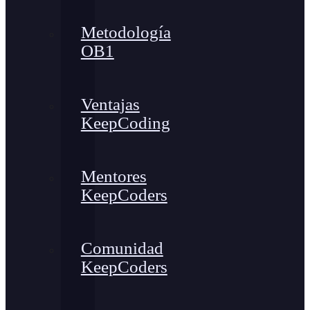
Metodología
OB1
Ventajas
KeepCoding
Mentores
KeepCoders
Comunidad
KeepCoders