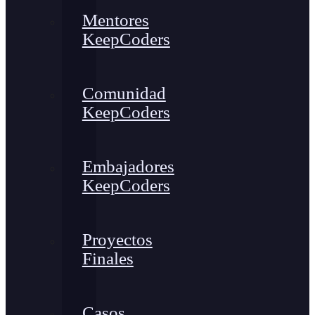
Mentores
KeepCoders
Comunidad
KeepCoders
Embajadores
KeepCoders
Proyectos
Finales
Casos