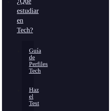
¿Qué
estudiar
en
Tech?
Guía
de
Perfiles
Tech
Haz
el
Test