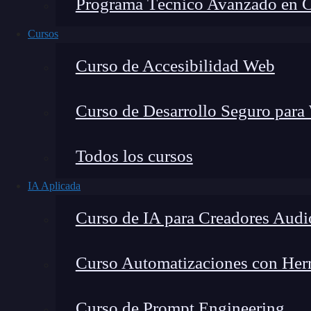
Programa Técnico Avanzado en Cib
Cursos
Curso de Accesibilidad Web
Curso de Desarrollo Seguro para
Lucia Gómez Salgado
Todos los cursos
Contribuyo a acercar la realidad del sector tecno
IA Aplicada
visión de mercado y experiencia directa en proces
Curso de IA para Creadores Audi
Curso Automatizaciones con Herra
Hoy te hablamos acerca de
qué es IntelliJ IDE
Curso de Prompt Engineering