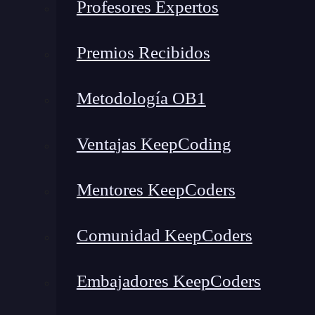
Profesores Expertos
A grandes rasgos, podemos definir qué es Inte
integrado
, más conocido por su nombre en in
Premios Recibidos
(IDE)
.
Metodología OB1
Ahora bien,
¿qué es un IDE?
Para comprender q
pocas palabras,
una aplicación informática q
Ventajas KeepCoding
desarrollador diferentes servicios
que le servi
Mentores KeepCoders
Siguiendo con el tema principal, qué es Intel
años en el mercado del
desarrollo de apps
, de 
Comunidad KeepCoders
largo de los años, algunos entornos de desarro
Embajadores KeepCoders
🔴 ¿Quieres entrar de l