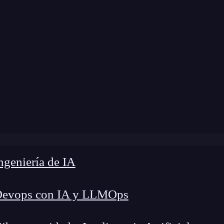
Home
»
Blog
»
¿Qué es IntelliJ IDEA?
geniería de IA
Devops con IA y LLMOps