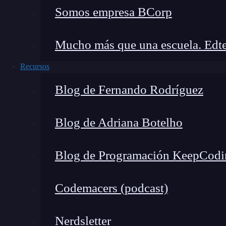
Somos empresa BCorp
Además de saber qué es IntelliJ IDEA, otro aspe
relacionado con los planes y precios que ofrece e
Mucho más que una escuela. Edte
intellij idea. En primer lugar, podemos decir qu
dos versiones:
Recursos
Community Edition (versión gratuita).
Blog de Fernando Rodríguez
Ultimate Edition (versión paga).
Blog de Adriana Botelho
Como es de esperar, cada versión cuenta con sus 
versión Ultimate, es propio decir que, al ser de
Blog de Programación KeepCodi
desarrollador.
Codemacers (podcast)
En segundo lugar, hemos de aclarar que los pl
difieren entre sí, de manera que algunos ofrece
Nerdsletter
individual mientras que otros se centran en el 