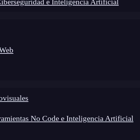
erseguridad e Inteligencia Artificial
 Web
lógico a nuevos profesionales, combinando conocimiento práctico,
os de transformación profesional.
ovisuales
mientas No Code e Inteligencia Artificial
A.
Sabemos que el entorno de trabajo es una