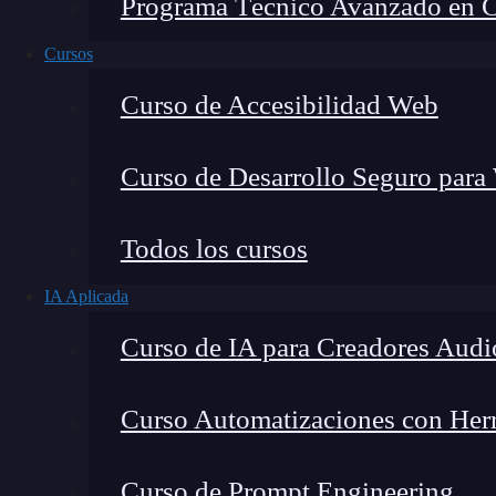
Programa Técnico Avanzado en Cib
Cursos
Curso de Accesibilidad Web
Curso de Desarrollo Seguro para
Todos los cursos
IA Aplicada
Lucia Gómez Salgado
Curso de IA para Creadores Audi
Contribuyo a acercar la realidad del sector tecno
visión de mercado y experiencia directa en proces
Curso Automatizaciones con Herra
Curso de Prompt Engineering