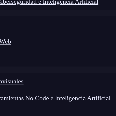
erseguridad e Inteligencia Artificial
 Web
ovisuales
lógico a nuevos profesionales, combinando conocimiento práctico,
os de transformación profesional.
mientas No Code e Inteligencia Artificial