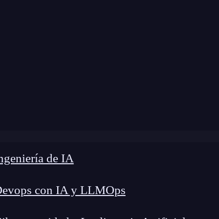
modificación:
19 de marzo de 2025 |
Tiempo de L
ué es la abstraccion POO (programación orientada a objeto
geniería de IA
Devops con IA y LLMOps