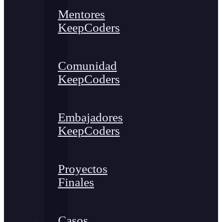
Mentores
KeepCoders
Comunidad
KeepCoders
Embajadores
KeepCoders
Proyectos
Finales
Casos