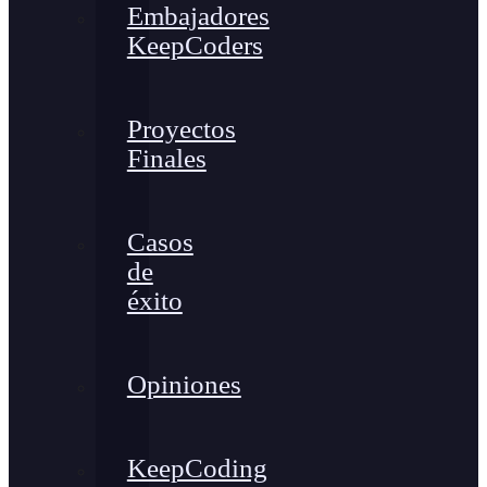
Embajadores
KeepCoders
Proyectos
Finales
Casos
de
éxito
Opiniones
KeepCoding