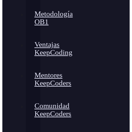
Metodología
OB1
Ventajas
KeepCoding
Mentores
KeepCoders
Comunidad
KeepCoders