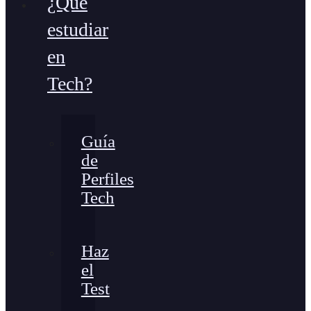
¿Qué
estudiar
en
Tech?
Guía
de
Perfiles
Tech
Haz
el
Test