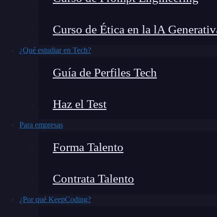
Los videojuegos en 3D logran representar escen
Curso de Ética en la lA Generativ
estructuras con precisión matemática. Impresion
¿Qué estudiar en Tech?
geometría analítica
. Esta disciplina es el pue
Guía de Perfiles Tech
analizar y modelar figuras geométricas mediant
exploraremos qué es la geometría analítica, cóm
Haz el Test
¿Qué encontrarás en este post?
Para empresas
Forma Talento
¿Qué es la geometría analítica?
Contrata Talento
¿Cómo funciona?
Aplicaciones de la geometría analítica
¿Por qué KeepCoding?
Figuras y ecuaciones en geometría analítica