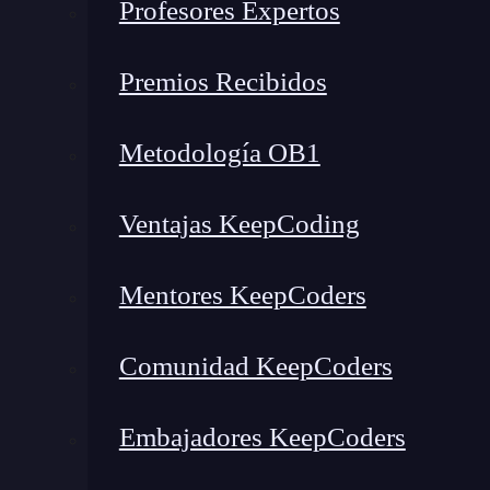
Profesores Expertos
¿Qué es la geometría analític
Premios Recibidos
La geometría analítica es una rama de las m
través de ecuaciones y sistemas de coordena
Metodología OB1
que permite representar puntos, líneas y curva
Ventajas KeepCoding
En términos simples, es el lenguaje matemático 
un espacio definido. Su desarrollo
comenzó c
Mentores KeepCoders
la idea de relacionar ecuaciones con gráficos g
Comunidad KeepCoders
Embajadores KeepCoders