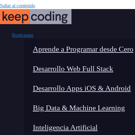
Saltar al contenido
Bootcamps
Aprende a Programar desde Cero
Desarrollo Web Full Stack
¿Qué es geome
Desarrollo Apps iOS & Android
sirve?: c
Big Data & Machine Learning
Inteligencia Artificial