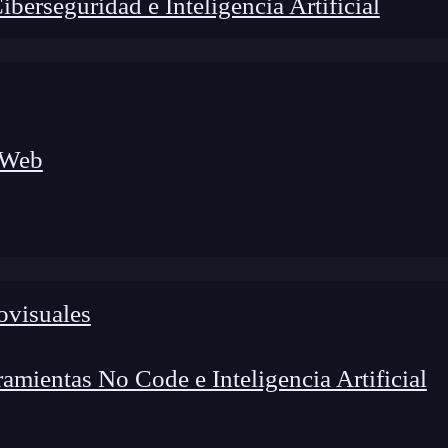
erseguridad e Inteligencia Artificial
 Web
ovisuales
foco en el desarrollo de talento y el análisis del sector
o evolucionan las tecnologías, qué competencias demanda el
 el entorno tech.
mientas No Code e Inteligencia Artificial