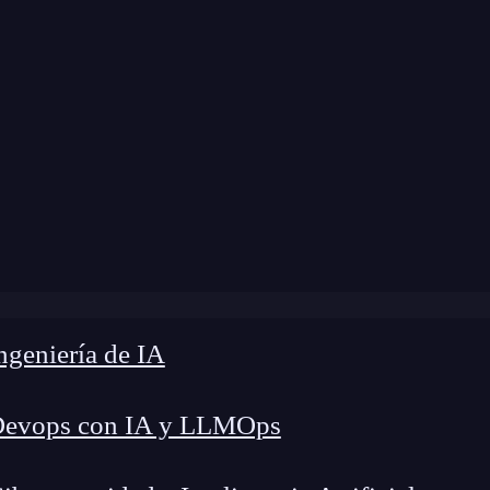
modificación:
27 de febrero de 2025 |
Tiempo de
es geometría analítica y para qué sirve?: conoce sus aplica
geniería de IA
Devops con IA y LLMOps