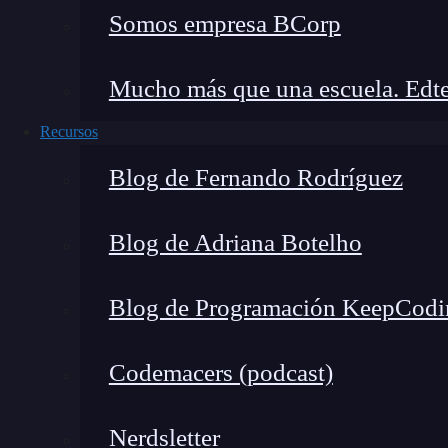
Somos empresa BCorp
¿Cómo funciona?
Mucho más que una escuela. Edte
La geometría analítica parte de dos cuestiones
Recursos
Encontrar la ecuación de una figura ge
Blog de Fernando Rodríguez
coordenadas.
Determinar la gráfica de una ecuación
Blog de Adriana Botelho
de la figura que representa.
Blog de Programación KeepCodi
Por ejemplo, una
recta
en el plano cartesiano 
Donde:
Codemacers (podcast)
Nerdsletter