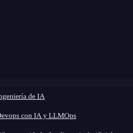
modificación:
20 de febrero de 2025 |
Tiempo de
og
»
¿Qué es la IA explicable (XAI) y qué usos tiene?
geniería de IA
Devops con IA y LLMOps