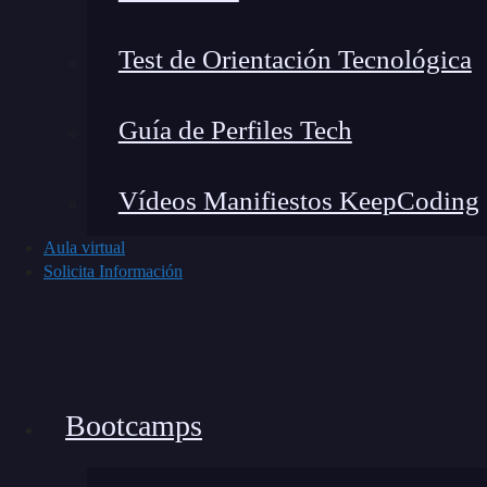
Test de Orientación Tecnológica
La IA explicable (XAI)
es un conjunto de he
Guía de Perfiles Tech
un
modelo de inteligencia artificial
llega a s
sientan como una “caja negra”, sino que ofrezc
Vídeos Manifiestos KeepCoding
y confiar en sus resultados.
Aula virtual
Los
modelos de aprendizaje automático
aprende
Solicita Información
detectando patrones que a veces ni nosotros v
siquiera los propios desarrolladores pueden
conclusión.
La IA explicable (XAI) busca cambi
de entender y revisar.
Bootcamps
¿Cómo funciona la IA explic