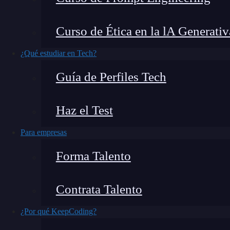
¿Cómo sabemos que un modelo de
IA
ha tom
Curso de Ética en la lA Generativ
algoritmo te recomienda cierto producto o por 
¿Qué estudiar en Tech?
Bueno, todo eso es gracias a la IA explicable (
Guía de Perfiles Tech
En este artículo te explicaré
qué es la IA expl
Haz el Test
tiene
.
Para empresas
¿Qué encontrarás en este post?
Forma Talento
Contrata Talento
¿Qué es la IA explicable (XAI)?
¿Cómo funciona la IA explicable (XAI)?
¿Por qué KeepCoding?
Modelos interpretable por diseño