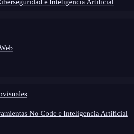
erseguridad e Inteligencia Artificial
 Web
ovisuales
foco en el desarrollo de talento y el análisis del sector
o evolucionan las tecnologías, qué competencias demanda el
 el entorno tech.
mientas No Code e Inteligencia Artificial