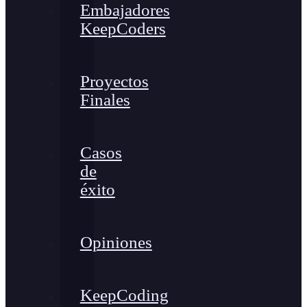
Embajadores
KeepCoders
Proyectos
Finales
Casos
de
éxito
Opiniones
KeepCoding