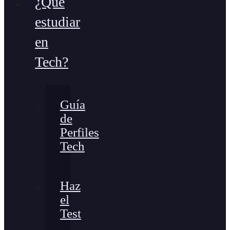
¿Qué
estudiar
en
Tech?
Guía
de
Perfiles
Tech
Haz
el
Test