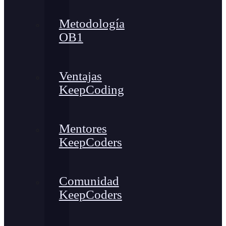
Metodología
OB1
Ventajas
KeepCoding
Mentores
KeepCoders
Comunidad
KeepCoders