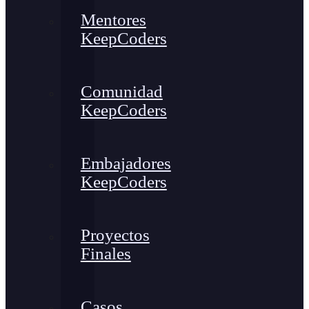
Mentores
KeepCoders
Comunidad
KeepCoders
Embajadores
KeepCoders
Proyectos
Finales
Casos