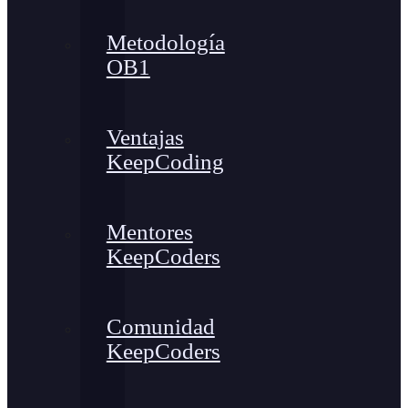
Metodología
OB1
Ventajas
KeepCoding
Mentores
KeepCoders
Comunidad
KeepCoders