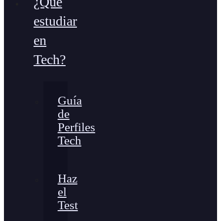
¿Qué
estudiar
en
Tech?
Guía
de
Perfiles
Tech
Haz
el
Test