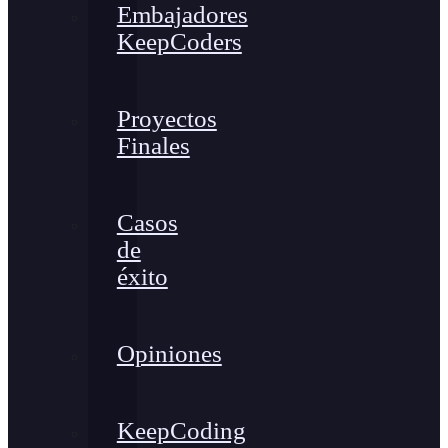
Embajadores
KeepCoders
Proyectos
Finales
Casos
de
éxito
Opiniones
KeepCoding