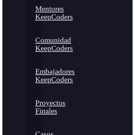
Mentores
KeepCoders
Comunidad
KeepCoders
Embajadores
KeepCoders
Proyectos
Finales
Casos