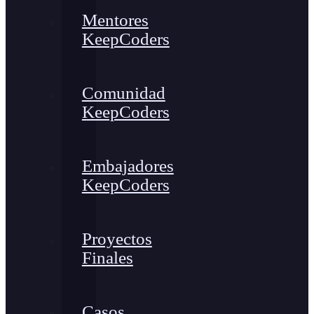
Mentores
KeepCoders
Comunidad
KeepCoders
Embajadores
KeepCoders
Proyectos
Finales
Casos