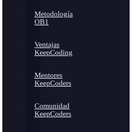
Metodología
OB1
Ventajas
KeepCoding
Mentores
KeepCoders
Comunidad
KeepCoders