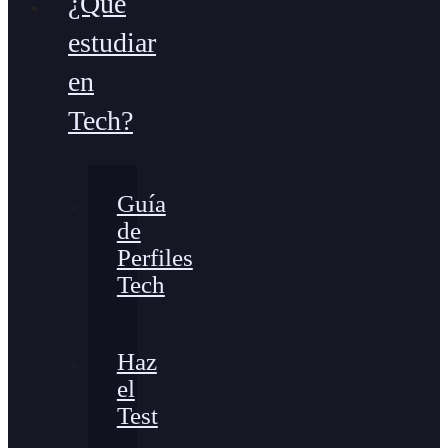
¿Qué
estudiar
en
Tech?
Guía
de
Perfiles
Tech
Haz
el
Test