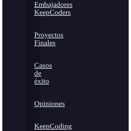
Embajadores
KeepCoders
Proyectos
Finales
Casos
de
éxito
Opiniones
KeepCoding