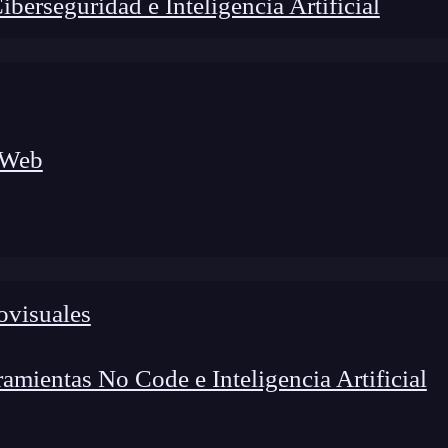
erseguridad e Inteligencia Artificial
 Web
ovisuales
foco en el desarrollo de talento y el análisis del sector
o evolucionan las tecnologías, qué competencias demanda el
 el entorno tech.
mientas No Code e Inteligencia Artificial