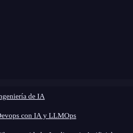
modificación:
26 de febrero de 2025 |
Tiempo de
¿Qué es la teoría de números y cuáles son sus propiedades?
geniería de IA
Devops con IA y LLMOps