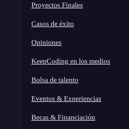
Proyectos Finales
La teoría de números se puede dividir en varia
aplicaciones:
Casos de éxito
Teoría de números elemental:
Estudia pr
Opiniones
primos y el máximo común divisor.
Teoría analítica de números:
Utiliza her
KeepCoding en los medios
distribución de los números primos y otras
Teoría algebraica de números:
Expande e
Bolsa de talento
incluyendo números algebraicos y cuerpo
Teoría geométrica de números:
Aplica m
Eventos & Experiencias
numéricos.
Teoría computacional de números:
Se en
Becas & Financiación
numéricos, con aplicaciones en criptografí