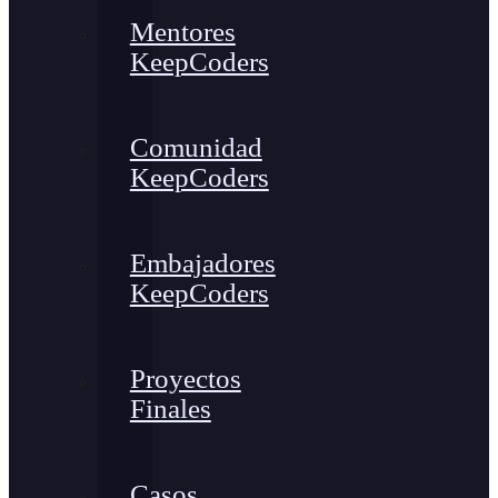
Mentores
KeepCoders
Comunidad
KeepCoders
Embajadores
KeepCoders
Proyectos
Finales
Casos