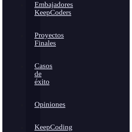
Embajadores
KeepCoders
Proyectos
Finales
Casos
de
éxito
Opiniones
KeepCoding