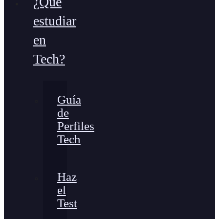
¿Qué
estudiar
en
Tech?
Guía
de
Perfiles
Tech
Haz
el
Test