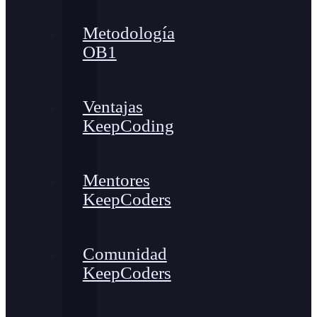
Metodología
OB1
Ventajas
KeepCoding
Mentores
KeepCoders
Comunidad
KeepCoders