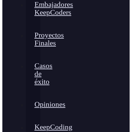
Embajadores
KeepCoders
Proyectos
Finales
Casos
de
éxito
Opiniones
KeepCoding