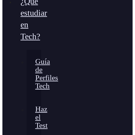
¿Qué
estudiar
en
Tech?
Guía
de
Perfiles
Tech
Haz
el
Test