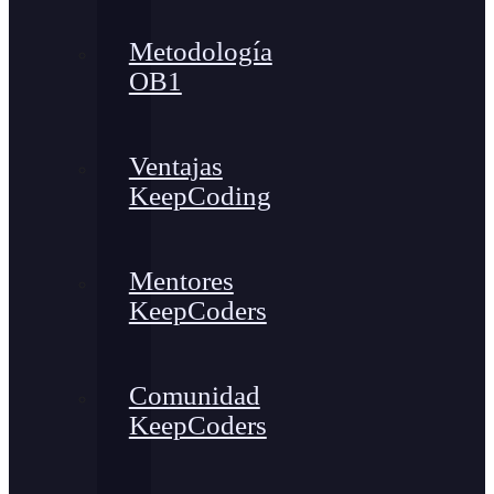
Metodología
OB1
Ventajas
KeepCoding
Mentores
KeepCoders
Comunidad
KeepCoders