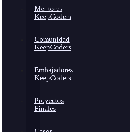
Mentores
KeepCoders
Comunidad
KeepCoders
Embajadores
KeepCoders
Proyectos
Finales
Casos