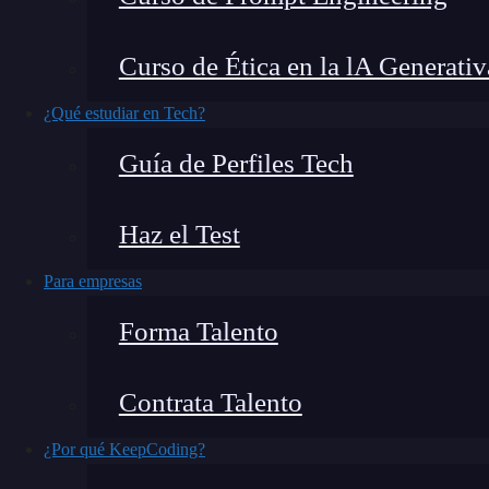
El localhost:3000 es mucho más que una simpl
Curso de Ética en la lA Generativ
desarrollo local, donde puedes crear, probar 
este artículo, descubrirás qué es localhost:300
¿Qué estudiar en Tech?
desarrollador.
Guía de Perfiles Tech
Haz el Test
Para empresas
Forma Talento
Contrata Talento
¿Por qué KeepCoding?