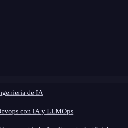
dificación:
11 de septiembre de 2024 |
Tiempo de
»
Localhost:3000 explicado: Todo lo que necesitas saber
geniería de IA
Devops con IA y LLMOps