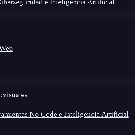
erseguridad e Inteligencia Artificial
 Web
ovisuales
lógico a nuevos profesionales, combinando conocimiento práctico,
os de transformación profesional.
mientas No Code e Inteligencia Artificial