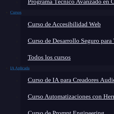
Programa Técnico Avanzado en Cib
Cursos
Curso de Accesibilidad Web
Curso de Desarrollo Seguro para
Todos los cursos
IA Aplicada
Lucia Gómez Salgado
Curso de IA para Creadores Audi
Contribuyo a acercar la realidad del sector tecno
visión de mercado y experiencia directa en proces
Curso Automatizaciones con Herra
Curso de Prompt Engineering