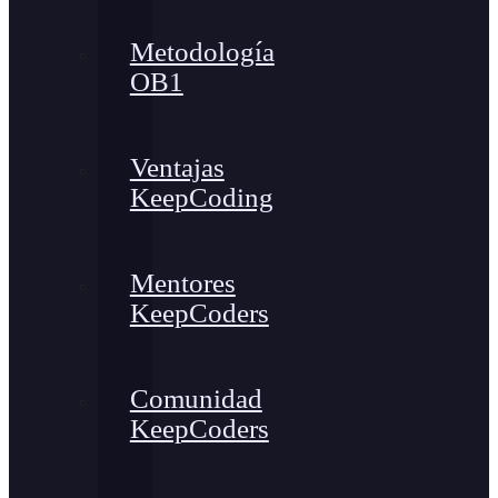
Metodología
OB1
Ventajas
KeepCoding
Mentores
KeepCoders
Comunidad
KeepCoders