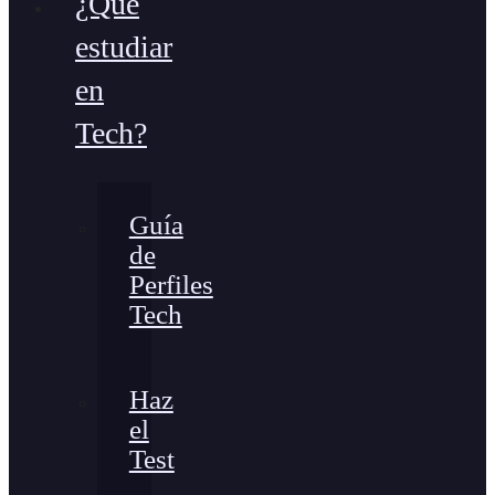
¿Qué
estudiar
en
Tech?
Guía
de
Perfiles
Tech
Haz
el
Test