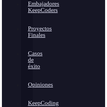
Embajadores
KeepCoders
Proyectos
Finales
Casos
de
éxito
Opiniones
KeepCoding