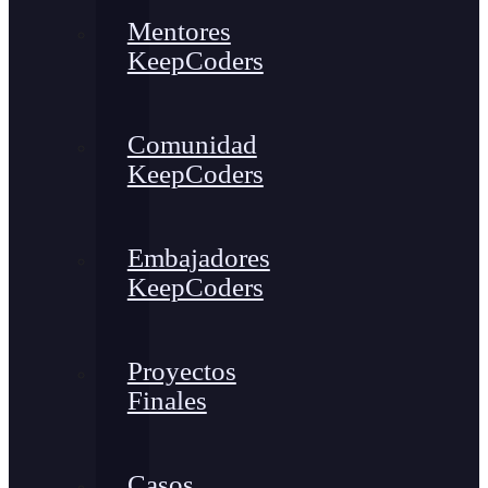
Mentores
KeepCoders
Comunidad
KeepCoders
Embajadores
KeepCoders
Proyectos
Finales
Casos