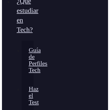
¿Qué
estudiar
en
Tech?
Guía
de
Perfiles
Tech
Haz
el
Test