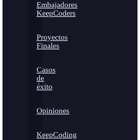
Embajadores
KeepCoders
Proyectos
Finales
Casos
de
éxito
Opiniones
KeepCoding