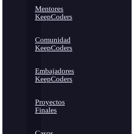
Mentores
KeepCoders
Comunidad
KeepCoders
Embajadores
KeepCoders
Proyectos
Finales
Casos