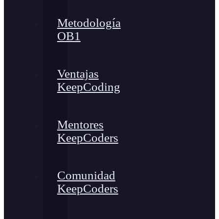
Metodología
OB1
Ventajas
KeepCoding
Mentores
KeepCoders
Comunidad
KeepCoders