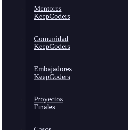
Mentores
KeepCoders
Comunidad
KeepCoders
Embajadores
KeepCoders
Proyectos
Finales
Casos