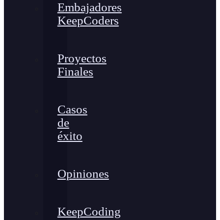
Embajadores
KeepCoders
Proyectos
Finales
Casos
de
éxito
Opiniones
KeepCoding