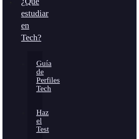
¿Qué
estudiar
en
Tech?
Guía
de
Perfiles
Tech
Haz
el
Test