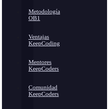
Metodología
OB1
Ventajas
KeepCoding
Mentores
KeepCoders
Comunidad
KeepCoders