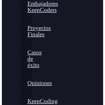
Embajadores
KeepCoders
Proyectos
Finales
Casos
de
éxito
Opiniones
KeepCoding