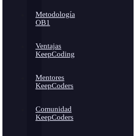
Metodología
OB1
Ventajas
KeepCoding
Mentores
KeepCoders
Comunidad
KeepCoders