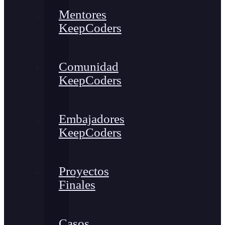
Mentores
KeepCoders
Comunidad
KeepCoders
Embajadores
KeepCoders
Proyectos
Finales
Casos