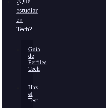
¿Qué
estudiar
en
Tech?
Guía
de
Perfiles
Tech
Haz
el
Test