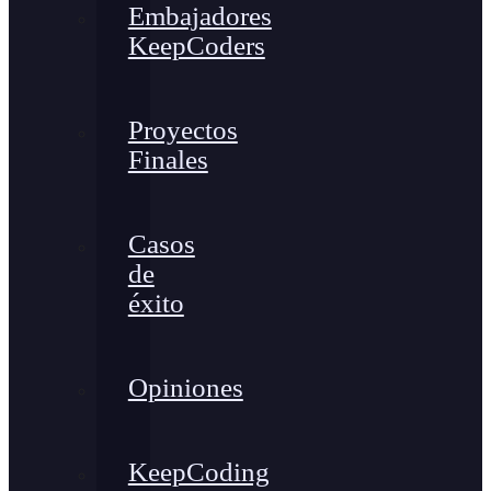
Embajadores
KeepCoders
Proyectos
Finales
Casos
de
éxito
Opiniones
KeepCoding