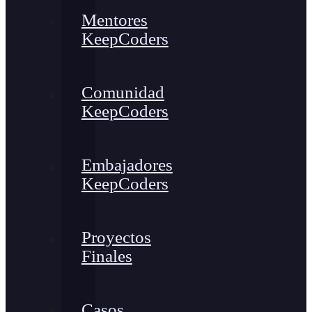
Mentores
KeepCoders
Comunidad
KeepCoders
Embajadores
KeepCoders
Proyectos
Finales
Casos