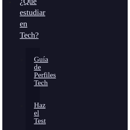
¿Qué
estudiar
en
Tech?
Guía
de
Perfiles
Tech
Haz
el
Test