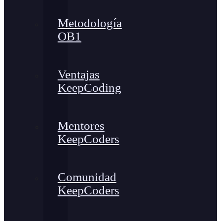
Metodología
OB1
Ventajas
KeepCoding
Mentores
KeepCoders
Comunidad
KeepCoders