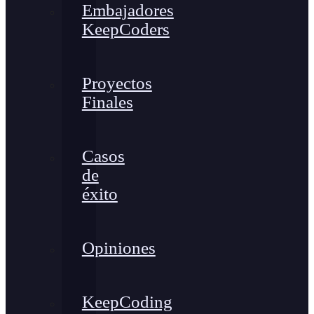
Embajadores
KeepCoders
Proyectos
Finales
Casos
de
éxito
Opiniones
KeepCoding