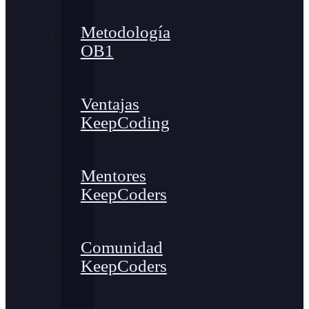
Metodología
OB1
Ventajas
KeepCoding
Mentores
KeepCoders
Comunidad
KeepCoders