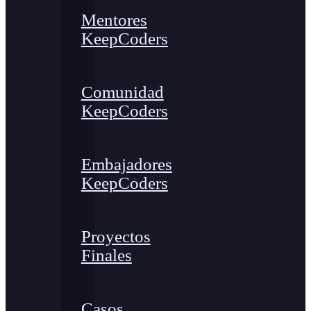
Mentores
KeepCoders
Comunidad
KeepCoders
Embajadores
KeepCoders
Proyectos
Finales
Casos