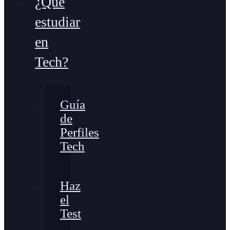
¿Qué
estudiar
en
Tech?
Guía
de
Perfiles
Tech
Haz
el
Test