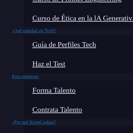
Quienes trabajan con bases de datos, const
Curso de Ética en la lA Generativ
gestionarlas eficientemente en sus proyectos
útil para lograrlo es
TypeORM
. Así que, si nece
¿Qué estudiar en Tech?
quédate y sigue aprendiendo todo sobre esta he
Guía de Perfiles Tech
tus proyectos.
Haz el Test
Para empresas
Forma Talento
Contrata Talento
¿Por qué KeepCoding?