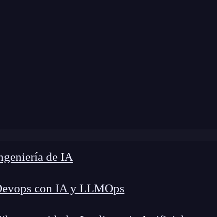
dificación:
26 de septiembre de 2024 |
Tiempo de
ué es TypeORM y por qué deberías usarlo en tus proyecto
geniería de IA
Devops con IA y LLMOps