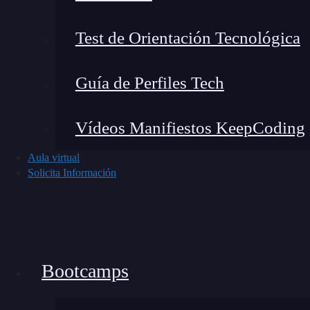
Entonces,
TypeORM convierte tus clases de J
Test de Orientación Tecnológica
datos
, para que los gestiones intuitiva y natur
familiarizados con otros ORM como
Hibernat
Guía de Perfiles Tech
Aprende a instalarlo
Vídeos Manifiestos KeepCoding
La instalación de
TypeORM
es sencilla y rápi
Aula virtual
NestJS
. Para comenzar, simplemente ejecuta e
Solicita Información
npm i @nestjs/typeorm mysql2 typeorm
Este comando
instala tanto TypeORM como l
base de datos MySQL.
Si trabajas con otros m
Bootcamps
comando para incluir el conector que necesites.