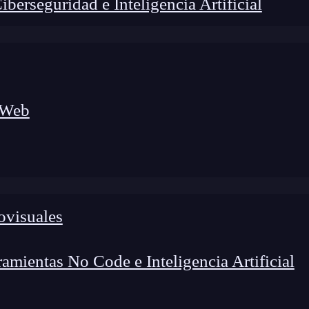
erseguridad e Inteligencia Artificial
 Web
ovisuales
lógico a nuevos profesionales, combinando conocimiento práctico,
os de transformación profesional.
mientas No Code e Inteligencia Artificial