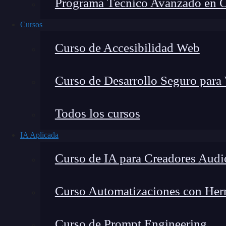
Programa Técnico Avanzado en Cib
Cursos
Curso de Accesibilidad Web
Curso de Desarrollo Seguro para
Todos los cursos
IA Aplicada
Lucia Gómez Salgado
Curso de IA para Creadores Audi
Contribuyo a acercar la realidad del sector tecno
visión de mercado y experiencia directa en proces
Curso Automatizaciones con Herra
Curso de Prompt Engineering