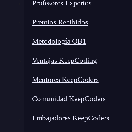
Profesores Expertos
Premios Recibidos
Metodología OB1
Ventajas KeepCoding
Mentores KeepCoders
Comunidad KeepCoders
Imagen
Embajadores KeepCoders
¿Qué encontrarás en este post?