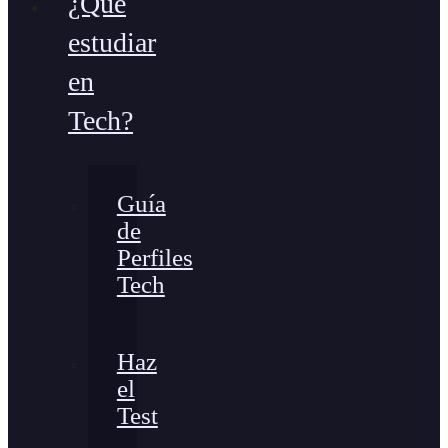
¿Qué
estudiar
en
Tech?
Guía
de
Perfiles
Tech
Haz
el
Test