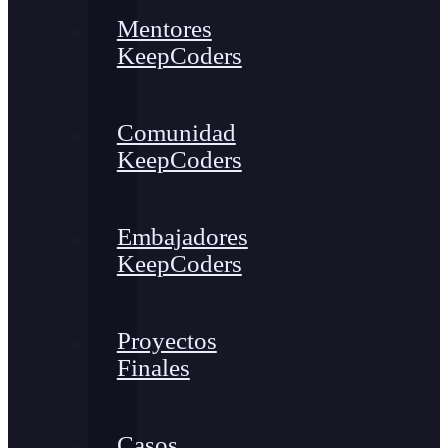
Mentores
KeepCoders
Comunidad
KeepCoders
Embajadores
KeepCoders
Proyectos
Finales
Casos