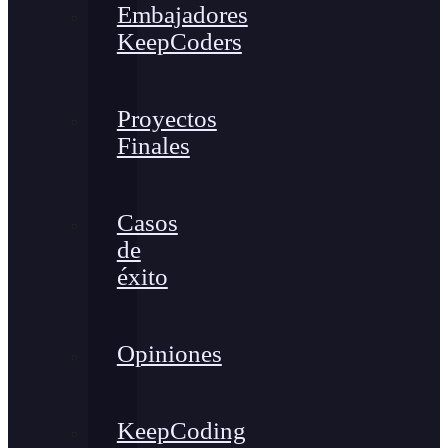
Embajadores
KeepCoders
Proyectos
Finales
Casos
de
éxito
Opiniones
KeepCoding