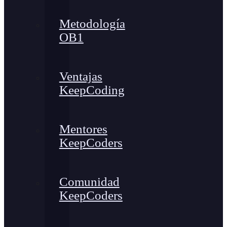
Metodología
OB1
Ventajas
KeepCoding
Mentores
KeepCoders
Comunidad
KeepCoders