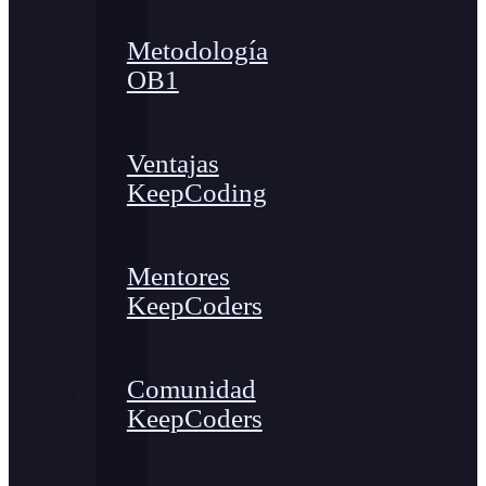
Metodología
OB1
Ventajas
KeepCoding
Mentores
KeepCoders
Comunidad
KeepCoders