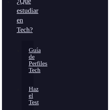
¿Qué
estudiar
en
Tech?
Guía
de
Perfiles
Tech
Haz
el
Test