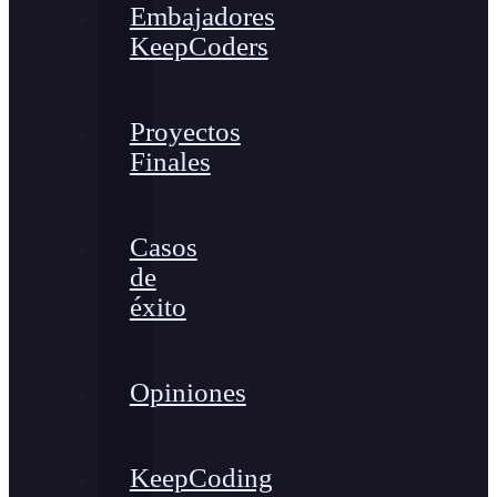
Embajadores
KeepCoders
Proyectos
Finales
Casos
de
éxito
Opiniones
KeepCoding