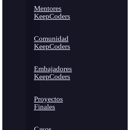
Mentores
KeepCoders
Comunidad
KeepCoders
Embajadores
KeepCoders
Proyectos
Finales
Casos