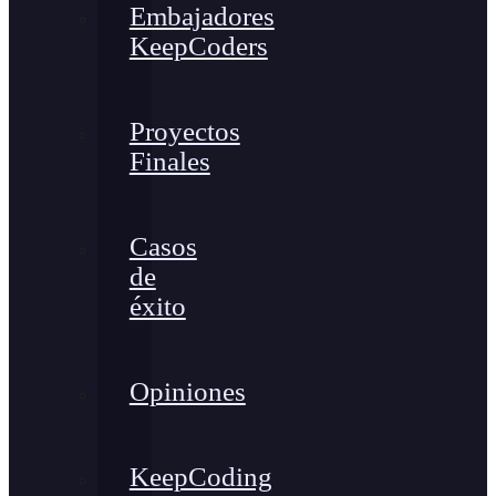
Embajadores
KeepCoders
Proyectos
Finales
Casos
de
éxito
Opiniones
KeepCoding