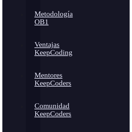
Metodología
OB1
Ventajas
KeepCoding
Mentores
KeepCoders
Comunidad
KeepCoders