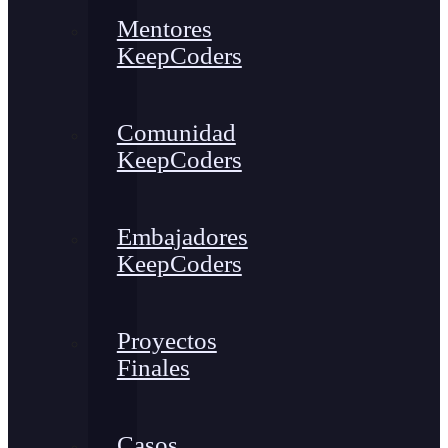
Mentores
KeepCoders
Comunidad
KeepCoders
Embajadores
KeepCoders
Proyectos
Finales
Casos