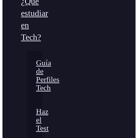
¿Qué
estudiar
en
Tech?
Guía
de
Perfiles
Tech
Haz
el
Test