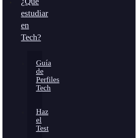
¿Qué
estudiar
en
Tech?
Guía
de
Perfiles
Tech
Haz
el
Test