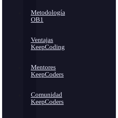
Metodología
OB1
Ventajas
KeepCoding
Mentores
KeepCoders
Comunidad
KeepCoders