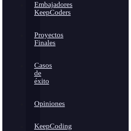
Embajadores
KeepCoders
Proyectos
Finales
Casos
de
éxito
Opiniones
KeepCoding