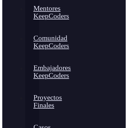
Mentores
KeepCoders
Comunidad
KeepCoders
Embajadores
KeepCoders
Proyectos
Finales
Casos