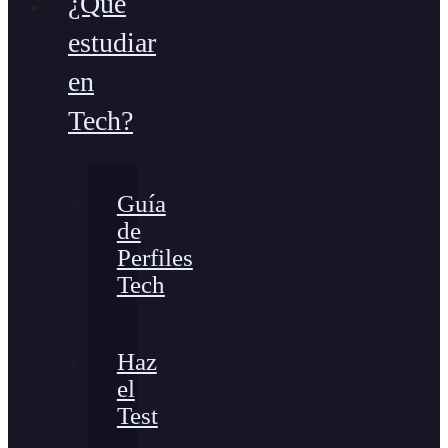
¿Qué
estudiar
en
Tech?
Guía
de
Perfiles
Tech
Haz
el
Test