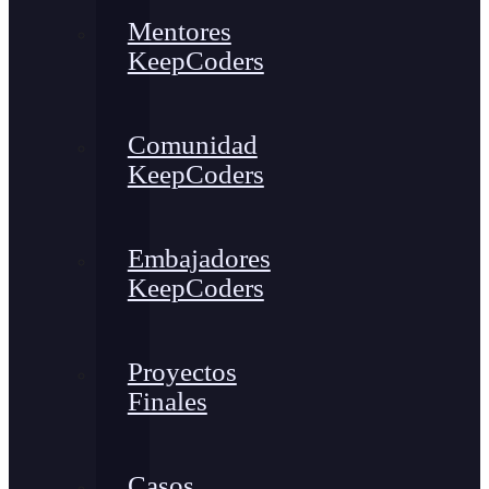
Mentores
KeepCoders
Comunidad
KeepCoders
Embajadores
KeepCoders
Proyectos
Finales
Casos