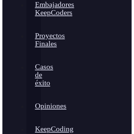
Embajadores
KeepCoders
Proyectos
Finales
Casos
de
éxito
Opiniones
KeepCoding