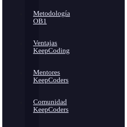
Metodología
OB1
Ventajas
KeepCoding
Mentores
KeepCoders
Comunidad
KeepCoders