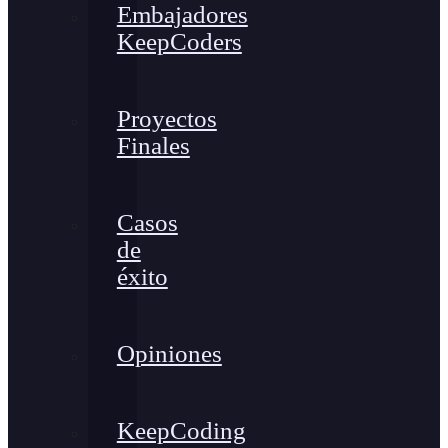
Embajadores
KeepCoders
Proyectos
Finales
Casos
de
éxito
Opiniones
KeepCoding