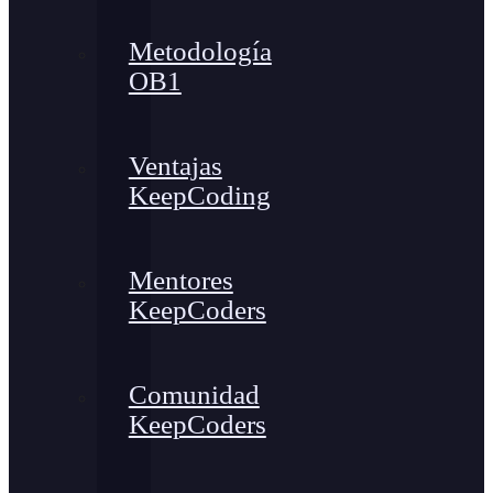
Metodología
OB1
Ventajas
KeepCoding
Mentores
KeepCoders
Comunidad
KeepCoders