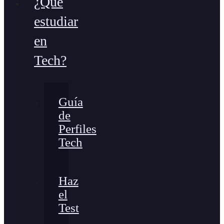
¿Qué
estudiar
en
Tech?
Guía
de
Perfiles
Tech
Haz
el
Test