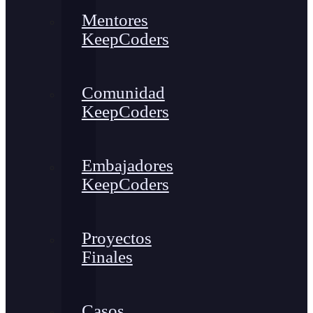
Mentores
KeepCoders
Comunidad
KeepCoders
Embajadores
KeepCoders
Proyectos
Finales
Casos