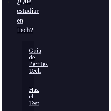
¿Qué
estudiar
en
Tech?
Guía
de
Perfiles
Tech
Haz
el
Test