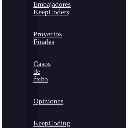
Embajadores
KeepCoders
Proyectos
Finales
Casos
de
éxito
Opiniones
KeepCoding