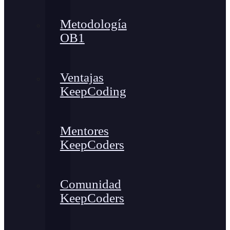
Metodología
OB1
Ventajas
KeepCoding
Mentores
KeepCoders
Comunidad
KeepCoders