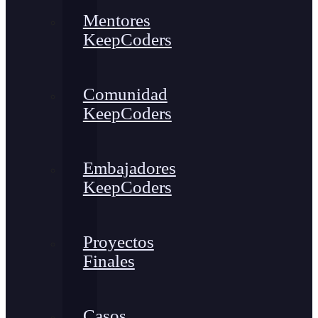
Mentores
KeepCoders
Comunidad
KeepCoders
Embajadores
KeepCoders
Proyectos
Finales
Casos