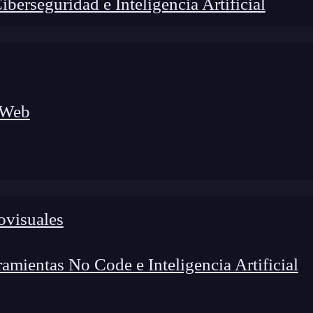
erseguridad e Inteligencia Artificial
 Web
ovisuales
mientas No Code e Inteligencia Artificial
lógico a nuevos profesionales, combinando conocimiento práctico,
os de transformación profesional.