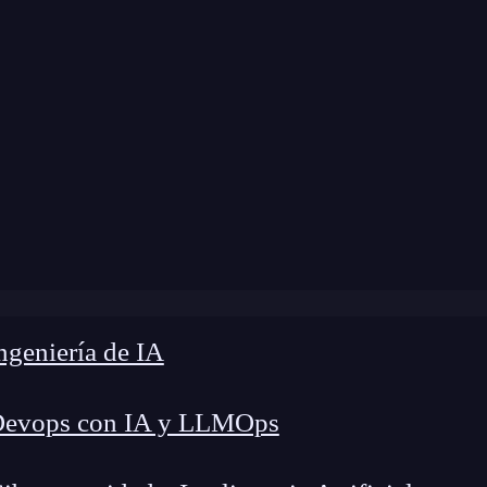
modificación:
25 de mayo de 2026 |
Tiempo de L
fesional te abre la puerta: KeepCoding te prepara para ent
geniería de IA
Devops con IA y LLMOps