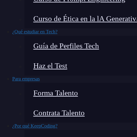
Curso de Ética en la lA Generativ
Terminar una FP en
tecnología
es un gran prime
¿Qué estudiar en Tech?
sensación bastante común: «Tengo una base,
p
Guía de Perfiles Tech
VER 
Haz el Test
Para empresas
Forma Talento
Y es normal. Porque una FP te da estructura, fu
Contrata Talento
mercado tech
se mueve rápido, las empresas pid
reales y capacidad para resolver problemas desd
¿Por qué KeepCoding?