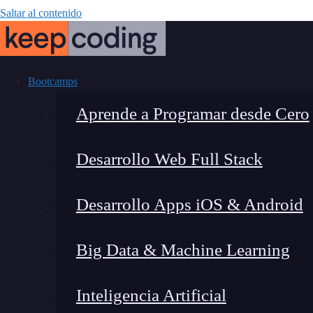
Saltar al contenido
Bootcamps
Aprende a Programar desde Cero
Desarrollo Web Full Stack
Una formació
Desarrollo Apps iOS & Android
puerta: KeepCod
Big Data & Machine Learning
p
Inteligencia Artificial