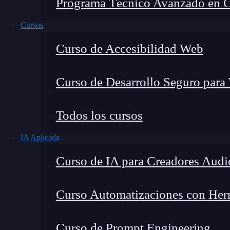
Programa Técnico Avanzado en Cib
Cursos
Curso de Accesibilidad Web
Curso de Desarrollo Seguro para
Todos los cursos
IA Aplicada
Curso de IA para Creadores Audi
Lucia Gómez Salgado
Curso Automatizaciones con Herra
Contribuyo a acercar la realidad del sector tecno
visión de mercado y experiencia directa en proces
Curso de Prompt Engineering