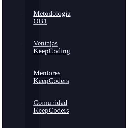
Metodología
OB1
Ventajas
KeepCoding
Mentores
KeepCoders
Comunidad
KeepCoders