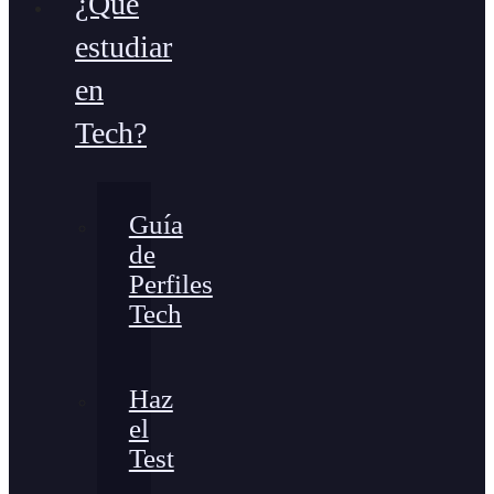
¿Qué
estudiar
en
Tech?
Guía
de
Perfiles
Tech
Haz
el
Test