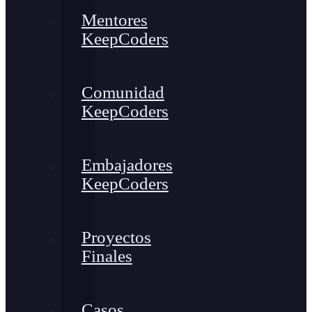
Mentores
KeepCoders
Comunidad
KeepCoders
Embajadores
KeepCoders
Proyectos
Finales
Casos