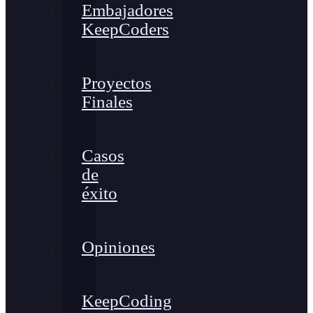
Embajadores
KeepCoders
Proyectos
Finales
Casos
de
éxito
Opiniones
KeepCoding