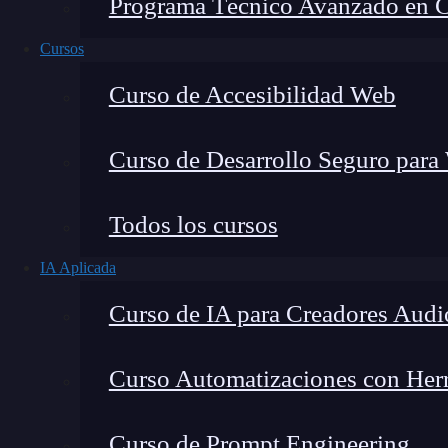
Programa Técnico Avanzado en Cib
Cursos
Curso de Accesibilidad Web
Curso de Desarrollo Seguro para
Todos los cursos
IA Aplicada
Lucia Gómez Salgado
Curso de IA para Creadores Audi
Contribuyo a acercar la realidad del sector tecno
visión de mercado y experiencia directa en proces
Curso Automatizaciones con Herra
Curso de Prompt Engineering