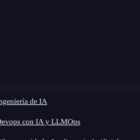
dificación:
19 de septiembre de 2024 |
Tiempo de
son los Servlets en Java?: desarrolla aplicaciones web din
geniería de IA
Devops con IA y LLMOps