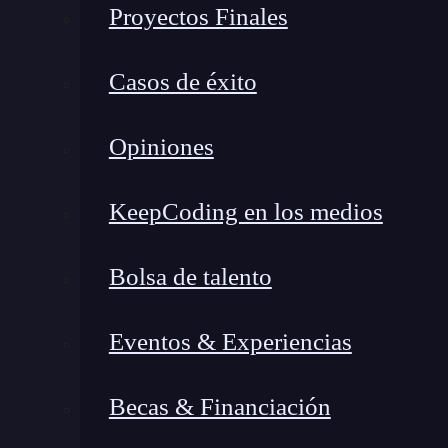
¿Qué son los servlets en Java?
Proyectos Finales
Características principales de los servlets en Java
¿Cómo funciona un Servlet?
Casos de éxito
Comparativa con otros componentes
¿Qué aportes nos traen los Servlets en Java? ¿Qué desafíos?
Opiniones
Ventajas
Desventajas
KeepCoding en los medios
Consideraciones de seguridad para servlets
Bolsa de talento
¿Qué son los servlets en Java
Eventos & Experiencias
Los servlets en Java son clases que se ejecu
solicitudes y generar respuestas dinámicas
Becas & Financiación
función primordial de los servlets en Java es 
realizadas mediante formularios web o enlaces)