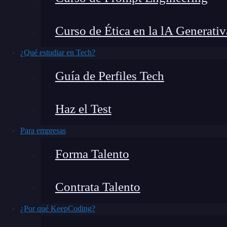
Java
es uno de los lenguajes de
programación
m
Curso de Ética en la lA Generativ
conocido por su gran robustez y versatilidad. 
desarrollo web
son los servlets en Java, estos
¿Qué estudiar en Tech?
generar respuestas dinámicas. Por eso, en este a
Guía de Perfiles Tech
en Java y cómo pueden facilitarnos el
desarroll
Haz el Test
Para empresas
Forma Talento
Contrata Talento
¿Por qué KeepCoding?