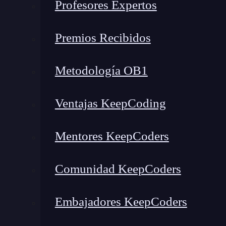
Profesores Expertos
Premios Recibidos
Metodología OB1
Ventajas KeepCoding
Mentores KeepCoders
Comunidad KeepCoders
¿Qué encontrarás en este post?
Embajadores KeepCoders