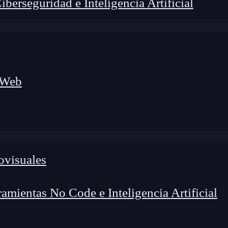
erseguridad e Inteligencia Artificial
 Web
ovisuales
lógico a nuevos profesionales, combinando conocimiento práctico,
os de transformación profesional.
mientas No Code e Inteligencia Artificial