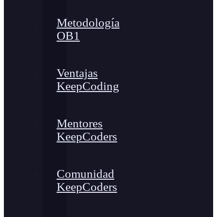
Metodología
OB1
Ventajas
KeepCoding
Mentores
KeepCoders
Comunidad
KeepCoders