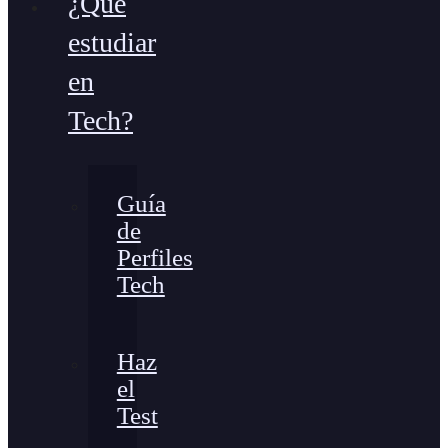
¿Qué
estudiar
en
Tech?
Guía
de
Perfiles
Tech
Haz
el
Test