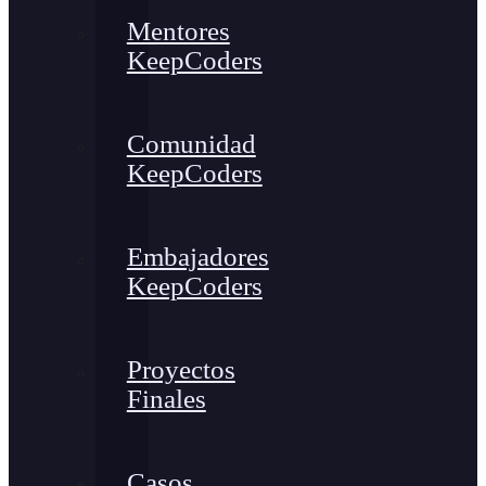
Mentores
KeepCoders
Comunidad
KeepCoders
Embajadores
KeepCoders
Proyectos
Finales
Casos