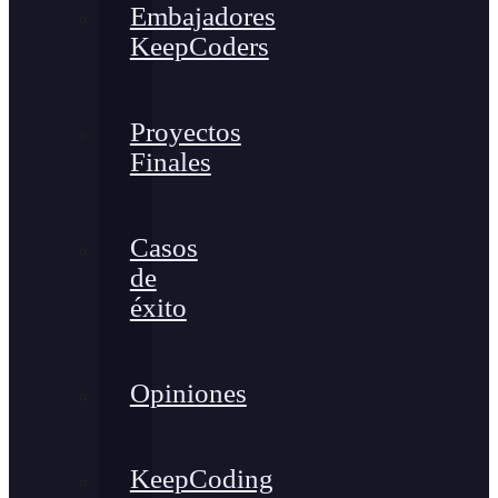
Embajadores
KeepCoders
Proyectos
Finales
Casos
de
éxito
Opiniones
KeepCoding