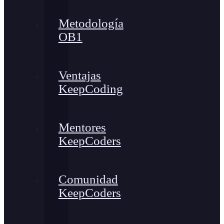
Metodología
OB1
Ventajas
KeepCoding
Mentores
KeepCoders
Comunidad
KeepCoders