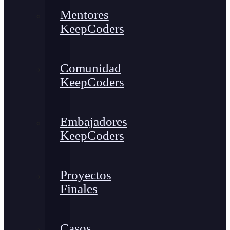
Mentores
KeepCoders
Comunidad
KeepCoders
Embajadores
KeepCoders
Proyectos
Finales
Casos