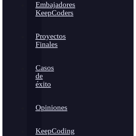
Embajadores
KeepCoders
Proyectos
Finales
Casos
de
éxito
Opiniones
KeepCoding