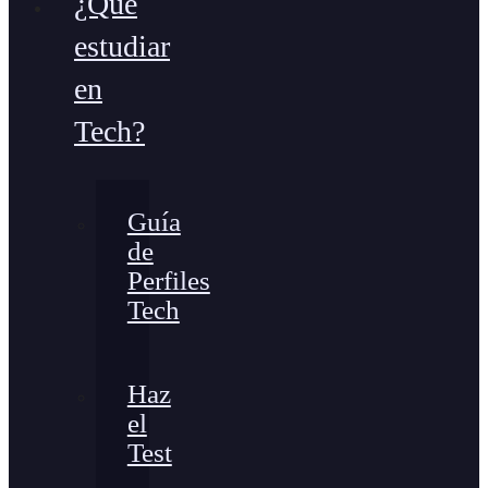
¿Qué
estudiar
en
Tech?
Guía
de
Perfiles
Tech
Haz
el
Test