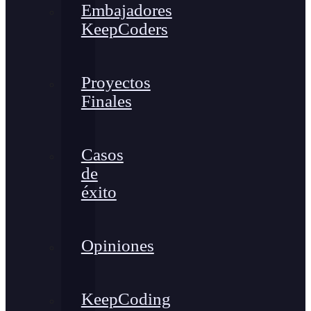
Embajadores
KeepCoders
Proyectos
Finales
Casos
de
éxito
Opiniones
KeepCoding