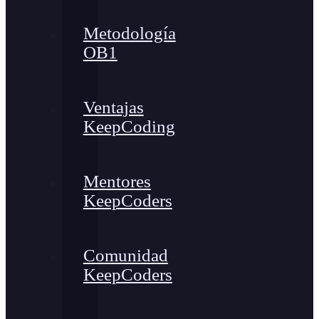
Metodología
OB1
Ventajas
KeepCoding
Mentores
KeepCoders
Comunidad
KeepCoders