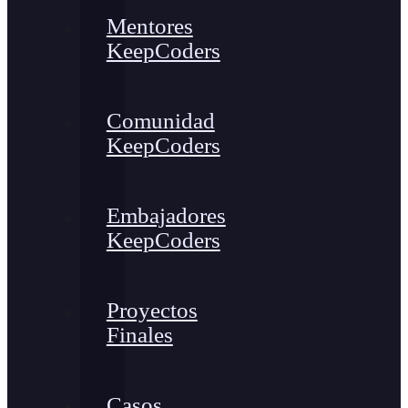
Mentores
KeepCoders
Comunidad
KeepCoders
Embajadores
KeepCoders
Proyectos
Finales
Casos