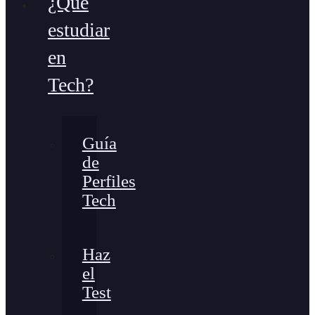
¿Qué
estudiar
en
Tech?
Guía
de
Perfiles
Tech
Haz
el
Test