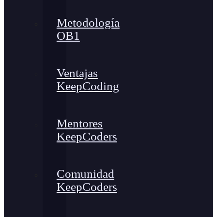
Metodología
OB1
Ventajas
KeepCoding
Mentores
KeepCoders
Comunidad
KeepCoders