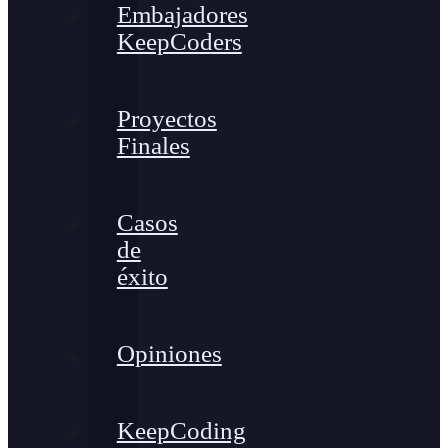
Embajadores
KeepCoders
Proyectos
Finales
Casos
de
éxito
Opiniones
KeepCoding