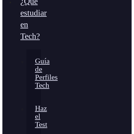
¿Qué
estudiar
en
Tech?
Guía
de
Perfiles
Tech
Haz
el
Test