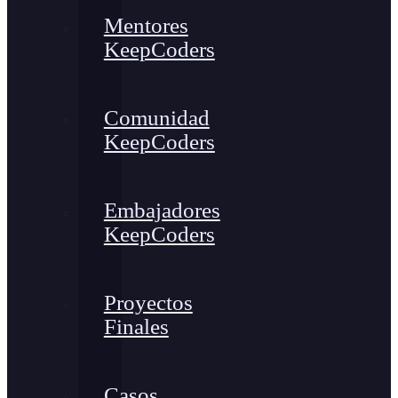
Mentores
KeepCoders
Comunidad
KeepCoders
Embajadores
KeepCoders
Proyectos
Finales
Casos