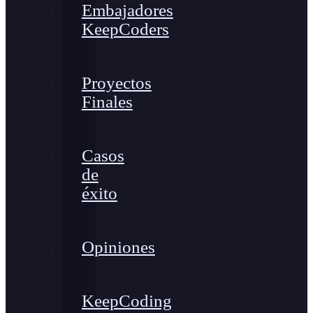
Embajadores
KeepCoders
Proyectos
Finales
Casos
de
éxito
Opiniones
KeepCoding