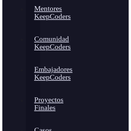
Mentores
KeepCoders
Comunidad
KeepCoders
Embajadores
KeepCoders
Proyectos
Finales
Casos