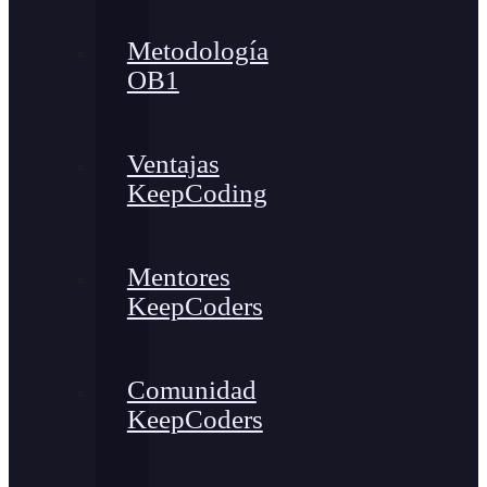
Metodología
OB1
Ventajas
KeepCoding
Mentores
KeepCoders
Comunidad
KeepCoders