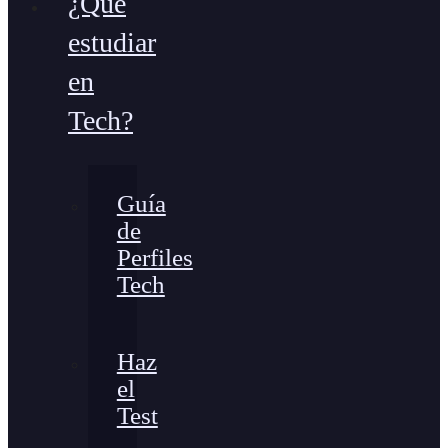
¿Qué
estudiar
en
Tech?
Guía
de
Perfiles
Tech
Haz
el
Test