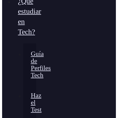
¿Qué
estudiar
en
Tech?
Guía
de
Perfiles
Tech
Haz
el
Test