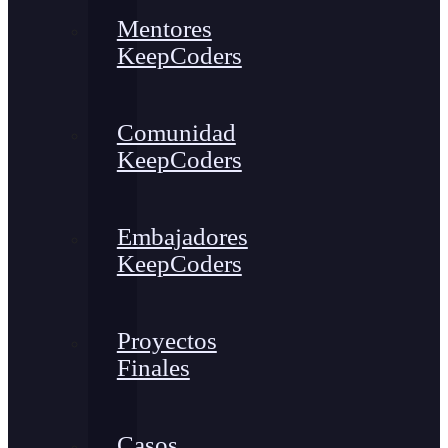
Mentores
KeepCoders
Comunidad
KeepCoders
Embajadores
KeepCoders
Proyectos
Finales
Casos