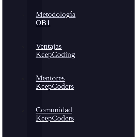
Metodología
OB1
Ventajas
KeepCoding
Mentores
KeepCoders
Comunidad
KeepCoders