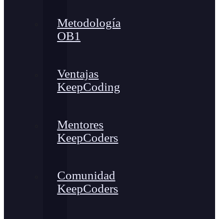
Metodología
OB1
Ventajas
KeepCoding
Mentores
KeepCoders
Comunidad
KeepCoders