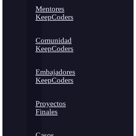
Mentores
KeepCoders
Comunidad
KeepCoders
Embajadores
KeepCoders
Proyectos
Finales
Casos