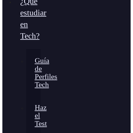
¿Qué
estudiar
en
Tech?
Guía
de
Perfiles
Tech
Haz
el
Test