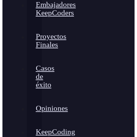
Embajadores
KeepCoders
Proyectos
Finales
Casos
de
éxito
Opiniones
KeepCoding